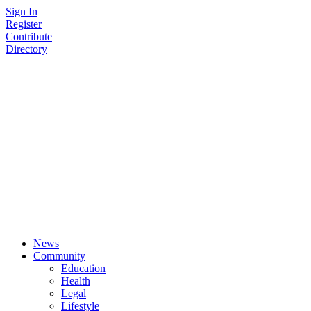
Skip
Sign In
to
Register
content
Contribute
Directory
News
Community
Education
Health
Legal
Lifestyle