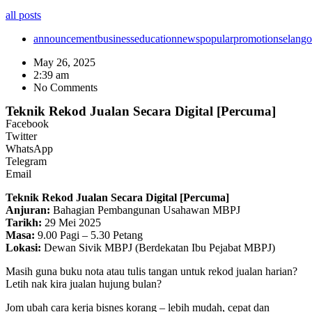
all posts
announcement
business
education
news
popular
promotion
selango
May 26, 2025
2:39 am
No Comments
Teknik Rekod Jualan Secara Digital [Percuma]
Facebook
Twitter
WhatsApp
Telegram
Email
Teknik Rekod Jualan Secara Digital [Percuma]
Anjuran:
Bahagian Pembangunan Usahawan MBPJ
Tarikh:
29 Mei 2025
Masa:
9.00 Pagi – 5.30 Petang
Lokasi:
Dewan Sivik MBPJ (Berdekatan Ibu Pejabat MBPJ)
Masih guna buku nota atau tulis tangan untuk rekod jualan harian?
Letih nak kira jualan hujung bulan?
Jom ubah cara kerja bisnes korang – lebih mudah, cepat dan