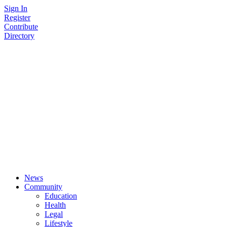
Skip
Sign In
to
Register
content
Contribute
Directory
News
Community
Education
Health
Legal
Lifestyle