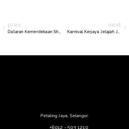
prev
next
Dataran Kemerdekaan Shah Alam akan ditutup
Karnival Kerjaya Jelajah JobCare Selangor Tahun 2025
Petaling Jaya, Selangor.
+6012 - 503 1210