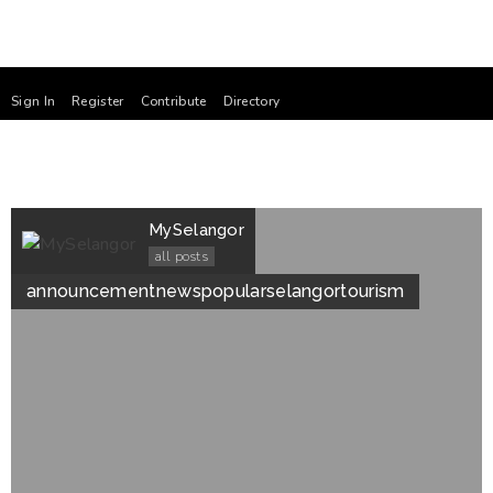
Sign In
Register
Contribute
Directory
MySelangor
all posts
announcement
news
popular
selangor
tourism