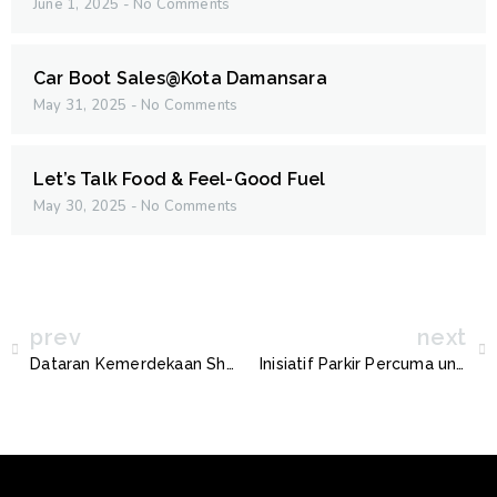
June 1, 2025
No Comments
Car Boot Sales@Kota Damansara
May 31, 2025
No Comments
Let’s Talk Food & Feel-Good Fuel
May 30, 2025
No Comments
prev
next
Dataran Kemerdekaan Shah Alam akan ditutup
Inisiatif Parkir Percuma untuk Warga Emas