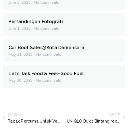
June 3, 2025
No Comments
Pertandingan Fotografi
June 1, 2025
No Comments
Car Boot Sales@Kota Damansara
May 31, 2025
No Comments
Let’s Talk Food & Feel-Good Fuel
May 30, 2025
No Comments
prev
next
Tapak Percuma Untuk Vendor!
UNIQLO Bukit Bintang reopens with first in-house coffee store