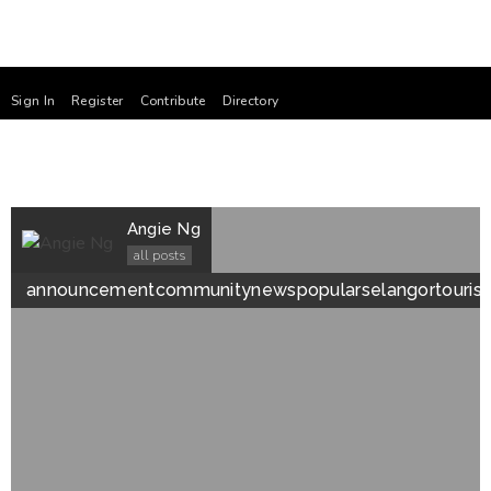
Sign In
Register
Contribute
Directory
Angie Ng
all posts
announcement
community
news
popular
selangor
touris