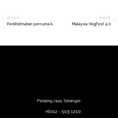
prev
next
Perkhidmatan percuma kenderaan komuniti MBSA
Malaysia VegFest 4.0
Petaling Jaya, Selangor.
+6012 - 503 1210