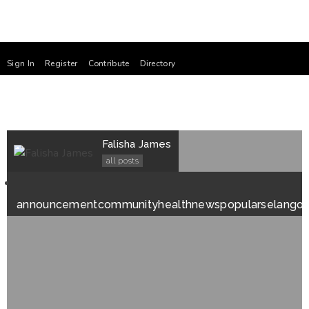
Sign In
Register
Contribute
Directory
Falisha James
all posts
announcement
community
health
news
popular
selangor