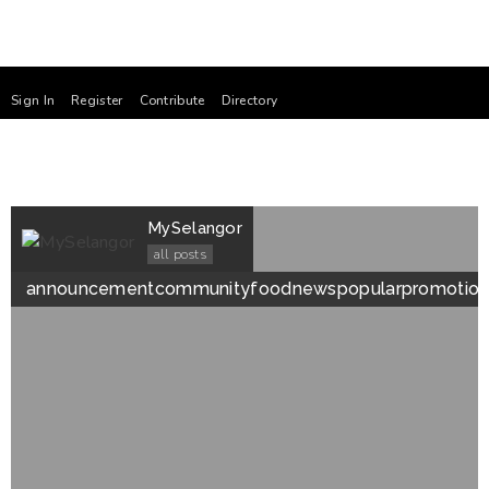
Sign In
Register
Contribute
Directory
MySelangor
all posts
announcement
community
food
news
popular
promotio