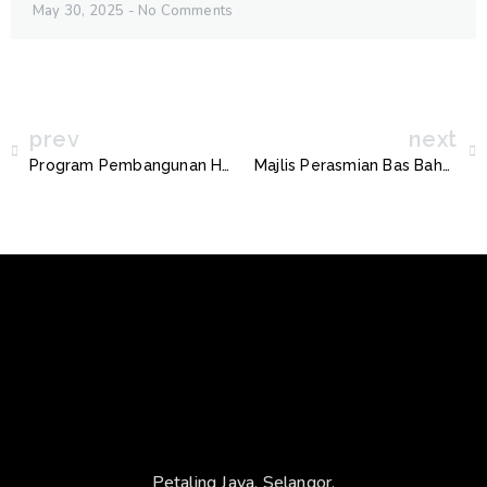
May 30, 2025
No Comments
prev
next
Program Pembangunan HPV & Saringan Kesihatan 2024
Majlis Perasmian Bas Baharu MBPJ
Petaling Jaya, Selangor.