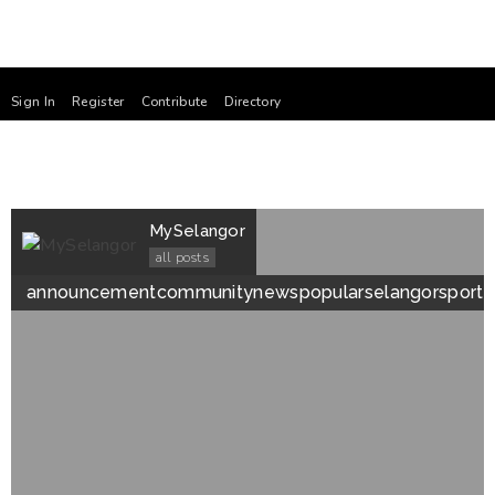
Sign In
Register
Contribute
Directory
MySelangor
all posts
announcement
community
news
popular
selangor
sport