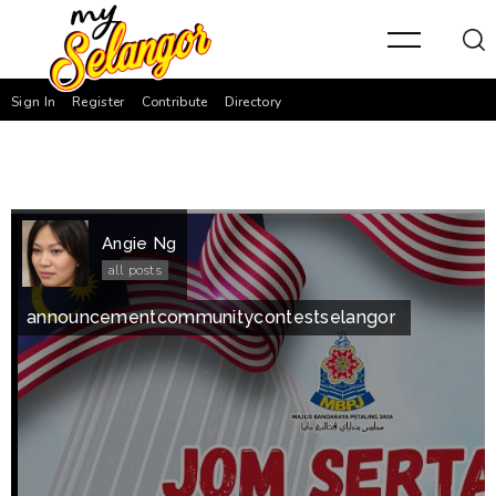
Sign In
Register
Contribute
Directory
Angie Ng
all posts
announcement
community
contest
selangor