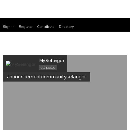
Sign In
Register
Contribute
Directory
MySelangor
all posts
announcement
community
selangor