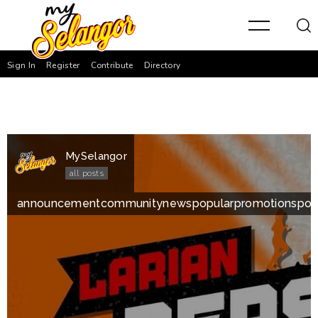
Sign In
Register
Contribute
Directory
MySelangor
all posts
announcement
community
news
popular
promotion
spor