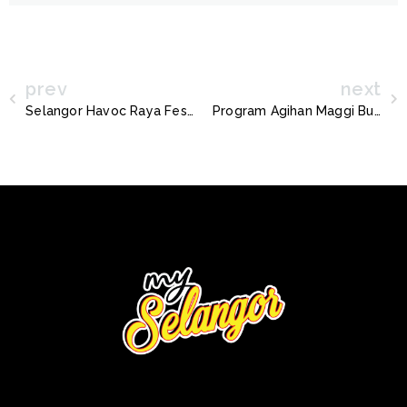
prev
next
Selangor Havoc Raya Fest 2025
Program Agihan Maggi Bubur Lambuk