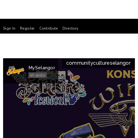
Sign In
Register
Contribute
Directory
community
culture
selangor
MySelangor
all posts