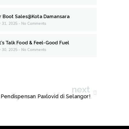
r Boot Sales@Kota Damansara
 31, 2025
No Comments
t’s Talk Food & Feel-Good Fuel
 30, 2025
No Comments
next
ik Pendispensan Paxlovid di Selangor!