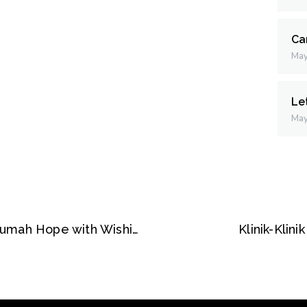
Ca
May
Le
May
Vantage Foundation Brings Joy to Rumah Hope with Wishing Well Initiative.
Klinik-Klin