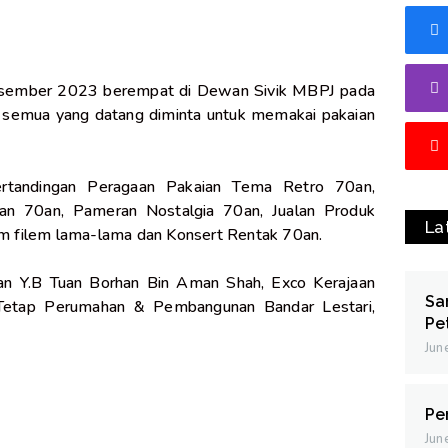
Disember 2023 berempat di Dewan Sivik MBPJ pada
semua yang datang diminta untuk memakai pakaian
ertandingan Peragaan Pakaian Tema Retro 70an,
han 70an, Pameran Nostalgia 70an, Jualan Produk
La
 filem lama-lama dan Konsert Rentak 70an.
iran Y.B Tuan Borhan Bin Aman Shah, Exco Kerajaan
Sa
 Tetap Perumahan & Pembangunan Bandar Lestari,
Pe
Jun
Pe
Jun