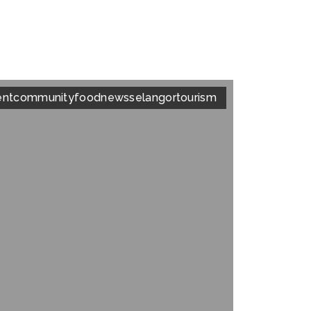
nt
community
food
news
selangor
tourism