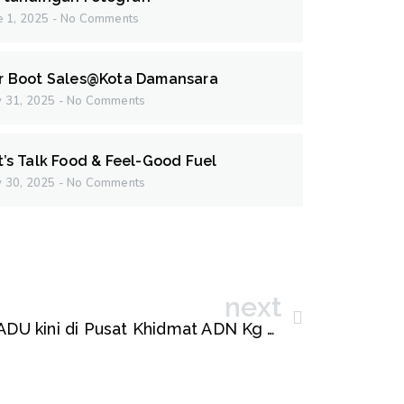
e 1, 2025
No Comments
r Boot Sales@Kota Damansara
 31, 2025
No Comments
t’s Talk Food & Feel-Good Fuel
 30, 2025
No Comments
next
Kaunter Pendaftaran PADU kini di Pusat Khidmat ADN Kg Tunku