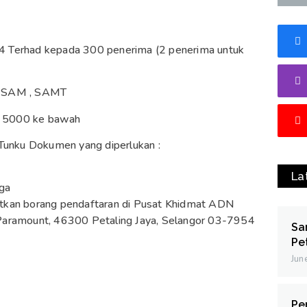
erhad kepada 300 penerima (2 penerima untuk
 , SAM , SAMT
RM 5000 ke bawah
nku Dokumen yang diperlukan :
La
aga
apatkan borang pendaftaran di Pusat Khidmat ADN
Paramount, 46300 Petaling Jaya, Selangor 03-7954
Sa
Pe
Jun
Pe