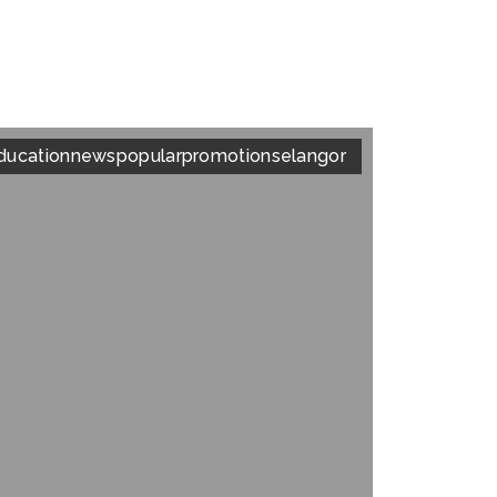
ducation
news
popular
promotion
selangor