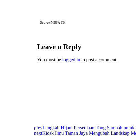
Source:MBSA FB
Leave a Reply
You must be
logged in
to post a comment.
prev
Langkah Hijau: Persediaan Tong Sampah untuk
next
Kiosk Ilmu Taman Jaya Mengubah Landskap M