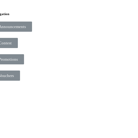
gation
Announcements
Contest
Promotions
Vouchers