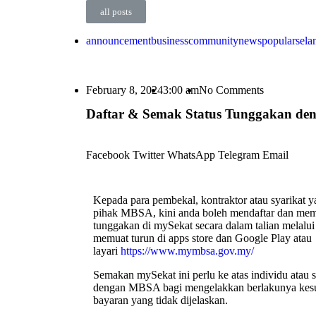
all posts
announcement
business
community
news
popular
sela
February 8, 2024
3:00 am
No Comments
Daftar & Semak Status Tunggakan de
Facebook
Twitter
WhatsApp
Telegram
Email
Kepada para pembekal, kontraktor atau syarikat 
pihak MBSA, kini anda boleh mendaftar dan mem
tunggakan di mySekat secara dalam talian melalu
memuat turun di apps store dan Google Play atau
layari
https://www.mymbsa.gov.my/
Semakan mySekat ini perlu ke atas individu atau s
dengan MBSA bagi mengelakkan berlakunya kesul
bayaran yang tidak dijelaskan.