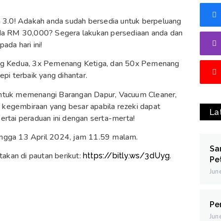
.0! Adakah anda sudah bersedia untuk berpeluang
ada RM 30,000? Segera lakukan persediaan anda dan
da hari ini!
 Kedua, 3x Pemenang Ketiga, dan 50x Pemenang
pi terbaik yang dihantar.
untuk memenangi Barangan Dapur, Vacuum Cleaner,
u kegembiraan yang besar apabila rezeki dapat
La
rtai peraduan ini dengan serta-merta!
ingga 13 April 2024, jam 11.59 malam.
Sa
takan di pautan berikut:
.
https://bitly.ws/3dUyg
Pe
Jun
Pe
Jun