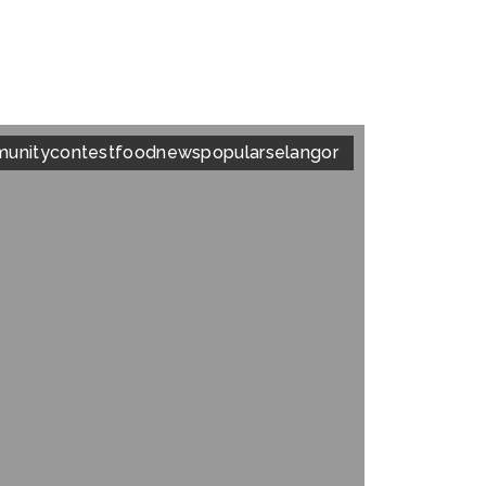
unity
contest
food
news
popular
selangor